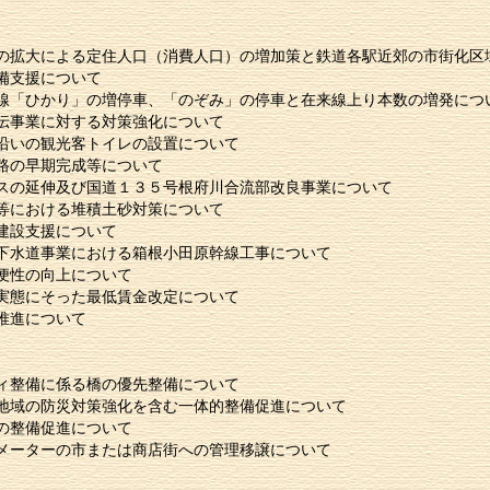
の拡大による定住人口（消費人口）の増加策と鉄道各駅近郊の市街化区
備支援について
線「ひかり」の増停車、「のぞみ」の停車と在来線上り本数の増発につ
伝事業に対する対策強化について
沿いの観光客トイレの設置について
路の早期完成等について
スの延伸及び国道１３５号根府川合流部改良事業について
等における堆積土砂対策について
建設支援について
下水道事業における箱根小田原幹線工事について
便性の向上について
実態にそった最低賃金改定について
推進について
ィ整備に係る橋の優先整備について
地域の防災対策強化を含む一体的整備促進について
の整備促進について
メーターの市または商店街への管理移譲について