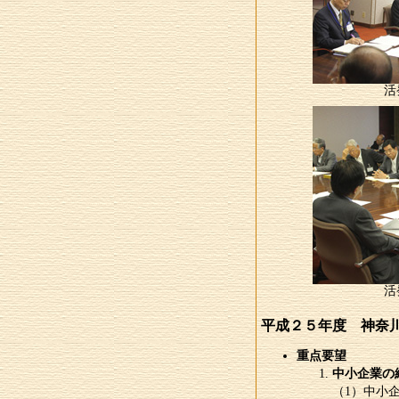
活
活
平成２５年度 神奈
重点要望
中小企業の
（1）中小