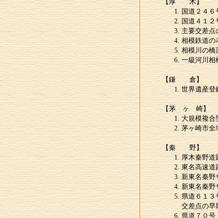
【厚 木】
国道２４６
国道４１２
主要交差点
相模鉄道の
相模川の橋
一級河川相
【鎌 倉】
世界遺産登
【茅 ヶ 崎】
大規模複合
茅ヶ崎市全
【秦 野】
厚木秦野道
東名高速道
新東名秦野
新東名秦野
県道６１３
交差点の早
県道７０号