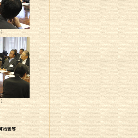
４）
６）
算措置等