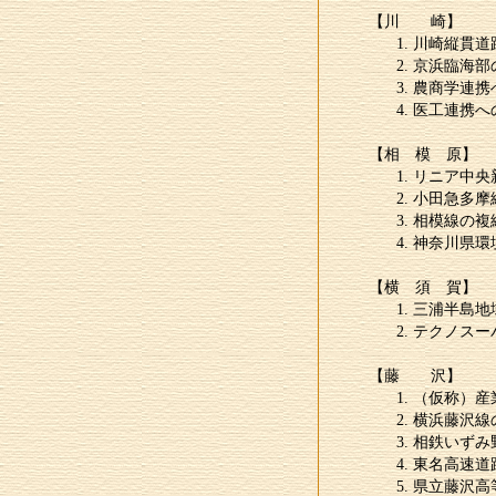
【川 崎】
川崎縦貫道
京浜臨海部
農商学連携
医工連携へ
【相 模 原】
リニア中央
小田急多摩
相模線の複
神奈川県環
【横 須 賀】
三浦半島地
テクノスー
【藤 沢】
（仮称）産
横浜藤沢線
相鉄いずみ
東名高速道
県立藤沢高