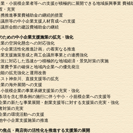
企業・小規模企業者等への支援が積極的に展開できる地域振興事業 費補
置・充実
連携推進事業費補助金の継続的措置
会議所等の中小企業支援人材育成への支援
会議所会館の建設費補助金の継続
のための中小企業支援施策の拡充・強化
産業の空洞化懸念への対応強化
中小企業活性化推進計画」の着実なる推進
企業支援施策形成と商工会議所事業との連携強化
状況に対応した迅速かつ積極的な地域経済・景気対策の実施
事業費予算の確保と地域内企業への優先発注
機能の拡充強化と運用改善
ベスト神奈川、直接支援等の拡充
企業の海外展開への支援
・小規模企業の事業承継支援策の充実・強化
制条項を含む県条例の施行に伴う中小・小規模企業への支援等
小企業の新たな事業展開・創業支援等に対する支援策の充実・強化
用者対策の充実
小企業の環境活動への支援
の他中小企業支援施策の推進
の焦点・商店街の活性化を推進する支援策の展開