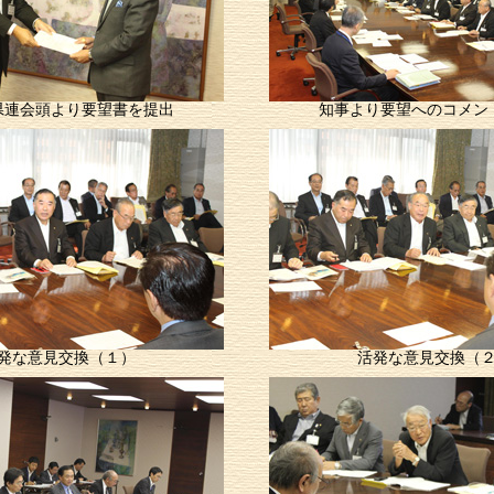
県連会頭より要望書を提出
知事より要望へのコメン
発な意見交換（１）
活発な意見交換（