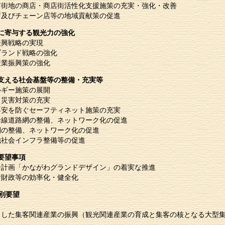
市街地の商店・商店街活性化支援施策の充実・強化・改善
店及びチェーン店等の地域貢献策の促進
に寄与する観光力の強化
振興戦略の実現
ブランド戦略の強化
産業振興策の強化
支える社会基盤等の整備・充実等
ルギー施策の展開
・災害対策の充実
不安を防ぐセーフティネット施策の充実
幹線道路網の整備、ネットワーク化の促進
網の整備、ネットワーク化の促進
他社会インフラ整備等の促進
要望事項
合計画「かながわグランドデザイン」の着実な推進
行財政等の効率化・健全化
別要望
核とした集客関連産業の振興（観光関連産業の育成と集客の核となる大型