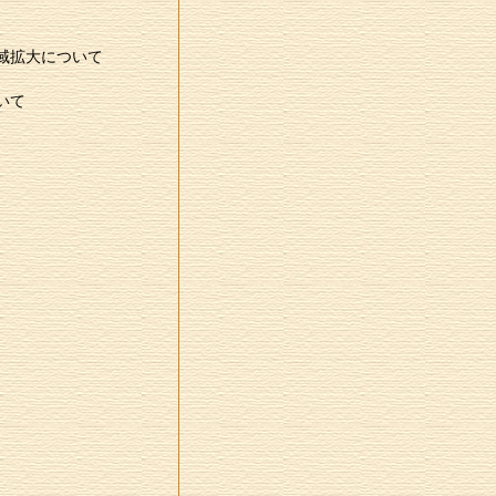
域拡大について
いて