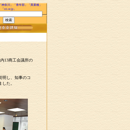
「神奈川」「青年部」「異業種」
「cci.or.jp」
内13商工会議所の
。
説明し、知事のコ
ました。