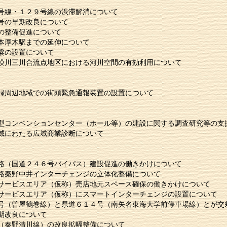
号線・１２９号線の渋滞解消について
号の早期改良について
の整備促進について
本厚木駅までの延伸について
梁の設置について
模川三川合流点地区における河川空間の有効利用について
録周辺地域での街頭緊急通報装置の設置について
型コンベンションセンター（ホール等）の建設に関する調査研究等の支
域にわたる広域商業診断について
路（国道２４６号バイパス）建設促進の働きかけについて
路秦野中井インターチェンジの立体化整備について
サービスエリア（仮称）売店地元スペース確保の働きかけについて
サービスエリア（仮称）にスマートインターチェンジの設置について
号（曽屋鶴巻線）と県道６１４号（南矢名東海大学前停車場線）とが交
期改良について
（秦野清川線）の改良拡幅整備について