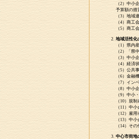
（2）中小
予算額の措
（3）地域
（4）商工
（5）商工
地域活性化
（1）県内
（2）「県
（3）中小
（4）経済
（5）公共
（6）金融
（7）イン
（8）中小
（9）中小
（10）規
（11）中
（12）雇
（13）中
（14）そ
中心市街地