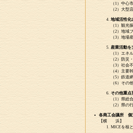
（1）中心
（2）大型
地域活性化
（1）観光
（2）地域
（3）地場
産業活動を
（1）エネ
（2）防災
（3）社会
（4）主要
（5）鉄道
（6）その
その他重点
（1）県総
（2）県の
各商工会議所 個
【横 浜】
MICEを