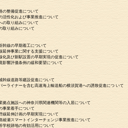
路の整備促進について
の活性化および事業推進について
への取り組みについて
の取り組みについて
新幹線の早期着工について
線延伸事業に関する支援について
線化及び新駅設置の早期実現の促進について
境影響評価条例の緩和要望について
域幹線道路等建設促進について
パーライナーを含む高速海上輸送船の横須賀港への誘致促進につ いて
業拠点施設への神奈川県関連機関等の入居について
の事業着手について
野線延伸計画の早期実現について
路綾瀬スマートインターチェンジ事業推進について
等学校跡地の有効活用について