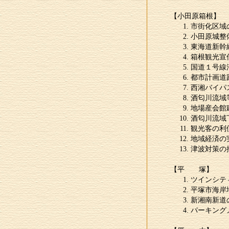
【小田原箱根】
市街化区域
小田原城整
東海道新幹
箱根観光宣
国道１号線
都市計画道
西湘バイパ
酒匂川流域
地場産会館
酒匂川流域
観光客の利
地域経済の
津波対策の
【平 塚】
ツインシテ
平塚市海岸
新湘南新道
パーキング