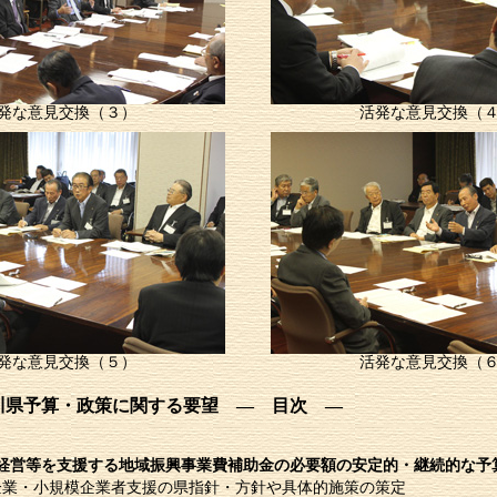
発な意見交換（３）
活発な意見交換（
発な意見交換（５）
活発な意見交換（
川県予算・政策に関する要望 ― 目次 ―
経営等を支援する地域振興事業費補助金の必要額の安定的・継続的な予
企業・小規模企業者支援の県指針・方針や具体的施策の策定