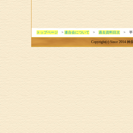
トップページ
>
連合会について
>
過去資料目次
> 平
Copyright(c) Since 20