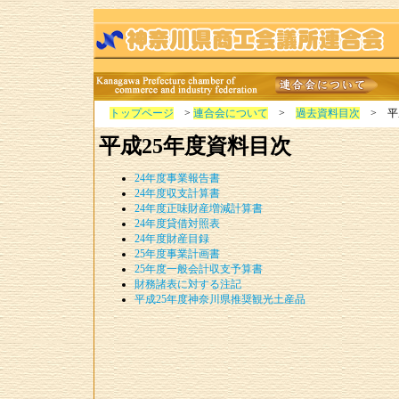
トップページ
>
連合会について
>
過去資料目次
> 平
平成25年度資料目次
24年度事業報告書
24年度収支計算書
24年度正味財産増減計算書
24年度貸借対照表
24年度財産目録
25年度事業計画書
25年度一般会計収支予算書
財務諸表に対する注記
平成25年度神奈川県推奨観光土産品