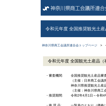
令和元年度 全国推奨観光土
神奈川県商工会議所連合会トップページ
> 
令和元年度 全国観光土産品（
・審査機関:
全国推奨観光土産品審
（主催：日本商工会議
神奈川県推奨観光土産
（主催：神奈川県商工
・推奨期間:
令和2年4月1日～令和4
・推 奨 品:
一覧表のとおり（価格