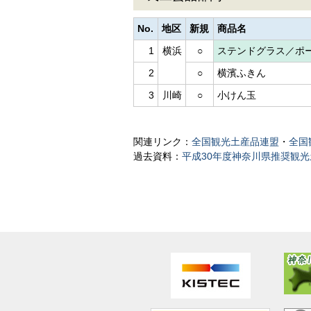
No.
地区
新規
商品名
1
横浜
○
ステンドグラス／ポ
2
○
横濱ふきん
3
川崎
○
小けん玉
関連リンク：
全国観光土産品連盟
・
全国
過去資料：
平成30年度神奈川県推奨観