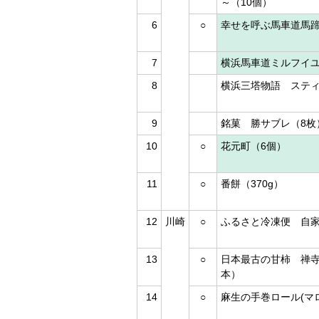
～（10個）
6
○
幸せを呼ぶ馬車道馬蹄
7
横浜馬車道ミルフイユ
8
横浜三塔物語 スティ
9
銘菓 勝サブレ（8枚
10
○
花元町（6個）
11
○
番餅（370g）
12
川崎
○
ふるさと冷凍便 自家
13
○
日本最古の甘柿 禅寺
本）
14
○
麻生の手巻ロール(マ