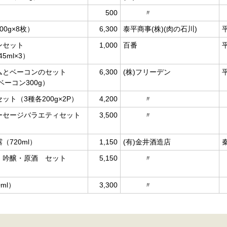
500
〃
0g×8枚）
6,300
泰平商事(株)(肉の石川)
ンセット
1,000
百番
5ml×3）
ムとベーコンのセット
6,300
(株)フリーデン
ベーコン300g）
ト（3種各200g×2P）
4,200
〃
ーセージバラエティセット
3,500
〃
720ml）
1,150
(有)金井酒造店
 吟醸・原酒 セット
5,150
〃
ml）
3,300
〃