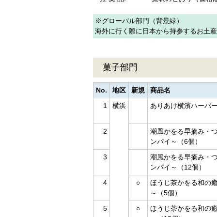
※グローバル部門（背景緑）
海外に行く際に日本から持参するお土
菓子部門
No.
地区
新規
商品名
1
横浜
ありあけ横濱ハーバー
2
潮風かをる早摘み・
ンパイ～（6個）
3
潮風かをる早摘み・
ンパイ～（12個）
4
○
ほうじ茶かをる和の
～（5個）
5
○
ほうじ茶かをる和の