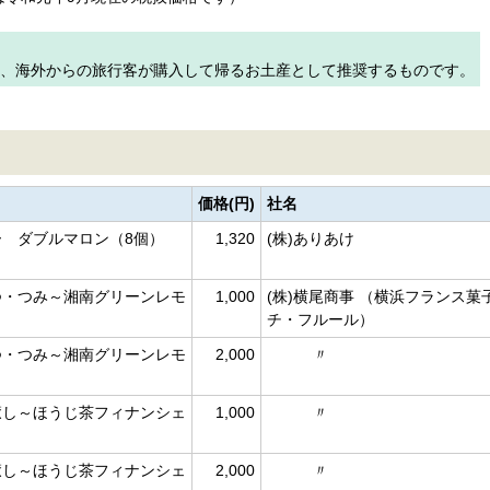
産、海外からの旅行客が購入して帰るお土産として推奨するものです。
価格(円)
社名
 ダブルマロン（8個）
1,320
(株)ありあけ
つ・つみ～湘南グリーンレモ
1,000
(株)横尾商事 （横浜フランス菓
チ・フルール）
つ・つみ～湘南グリーンレモ
2,000
〃
癒し～ほうじ茶フィナンシェ
1,000
〃
癒し～ほうじ茶フィナンシェ
2,000
〃