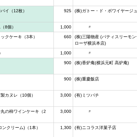
パイ（12枚）
925
(株)ガトー・ド・ボワイヤージ
（8個）
1,000
〃
ックケーキ（3本）
660
(株)三陽物産 (パティスリーモン
ローザ横浜本店)
）
1,000
〃
900
(株)香炉庵(横浜元町 高炉庵)
900
(株)重慶飯店
製カヌレ（10個）
3,000
(有)ミツバチ
丸の柿ワインケーキ（2
3,000
〃
ロンクリーム)（1本）
1,300
(有)ニコラス洋菓子店