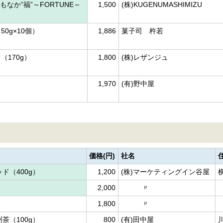
ZUもなか”福”～FORTUNE～
1,500
(株)KUGENUMASHIMIZU
0g×10個）
1,886
菓子司 杵若
170g）
1,800
(株)レザンジュ
）
1,970
(有)野中屋
価格(円)
社名
ド（400g）
1,200
(株)マーケティングイン谷屋
）
2,000
〃
）
1,800
〃
茶（100g）
800
(有)田中屋