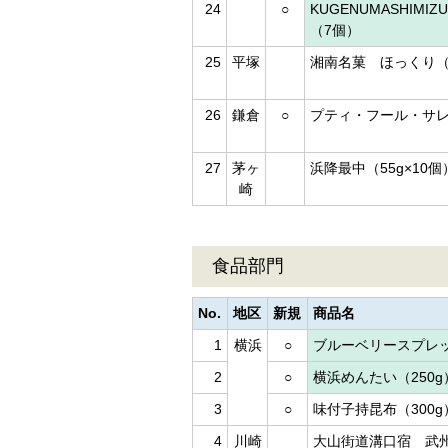
24
○
KUGENUMASHIMI
（7個）
25
平塚
湘南名菓 ほっくり（5
26
鎌倉
○
プティ・フール・サレ（
27
茅ヶ
浜降最中（55g×10個
崎
食品部門
No.
地区
新規
商品名
1
横浜
○
ブルーベリースプレッ
2
○
横浜めんたい（250g
3
○
味付子持昆布（300g
4
川崎
大山街道溝口宿 武州