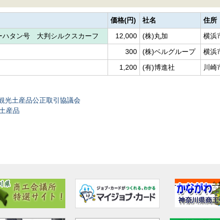
価格(円)
社名
住所
ーハタン号 大判シルクスカーフ
12,000
(株)丸加
横浜市
300
(株)ベルグループ
横浜市
1,200
(有)博進社
川崎市
観光土産品公正取引協議会
光土産品