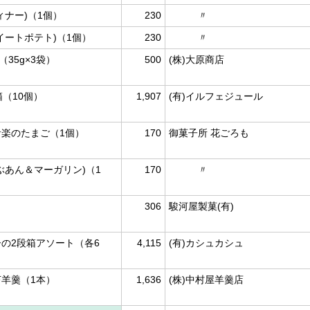
ィナー)（1個）
230
〃
イートポテト)（1個）
230
〃
35g×3袋）
500
(株)大原商店
（10個）
1,907
(有)イルフェジュール
楽のたまご（1個）
170
御菓子所 花ごろも
ぶあん＆マーガリン)（1
170
〃
）
306
駿河屋製菓(有)
の2段箱アソート（各6
4,115
(有)カシュカシュ
羊羹（1本）
1,636
(株)中村屋羊羹店