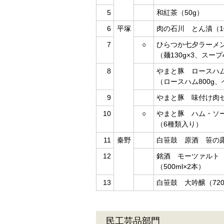
5
和紅茶（50g）
6
平塚
肉の石川 とん漬（10
7
○
ひらつか七夕ラーメ
（麺130g×3、スープ4
8
やまと豚 ロースハ
（ロースハム800g、
9
やまと豚 味付け肉セッ
10
○
やまと豚 ハム・ソ
（6種類入り）
11
秦野
白笹鼓 原酒 笹の露（
12
銘酒 モーツァルト
（500ml×2本）
13
白笹鼓 大吟醸（720
民工芸品部門