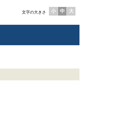
小
中
大
文字の大きさ