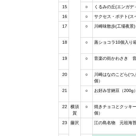
15
○
くるみの丘(エンガデ
16
○
サクセス・ポテト(ス
17
○
川崎味散歩(工場夜景)（
18
○
蒸ショコラ10個入り箱
19
○
音楽の街かわさき 音
20
○
川崎はなのこどら(つ
個）
21
○
お好み甘納豆（200g
22
横須
○
焼きチョコとクッキー
賀
個）
23
藤沢
江の島名物 元祖海苔