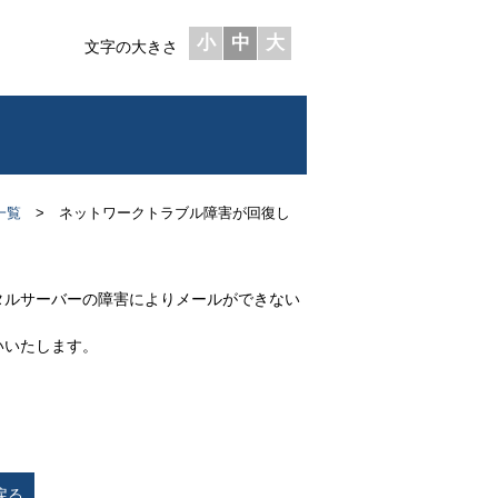
小
中
大
文字の大きさ
一覧
> ネットワークトラブル障害が回復し
ルサーバーの障害によりメールができない
いいたします。
戻る