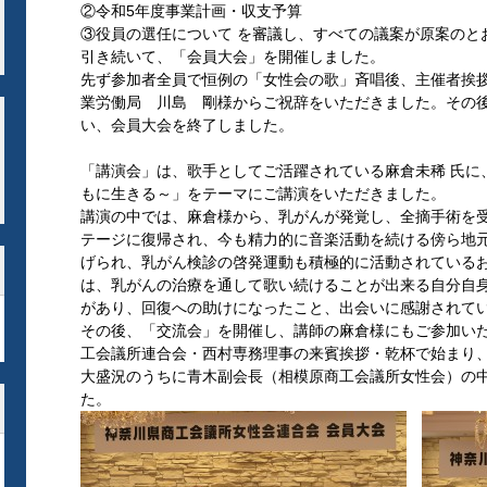
②令和5年度事業計画・収支予算
③役員の選任について を審議し、すべての議案が原案のと
引き続いて、「会員大会」を開催しました。
先ず参加者全員で恒例の「女性会の歌」斉唱後、主催者挨拶
業労働局 川島 剛様からご祝辞をいただきました。その
い、会員大会を終了しました。
「講演会」は、歌手としてご活躍されている麻倉未稀 氏に
もに生きる～」をテーマにご講演をいただきました。
講演の中では、麻倉様から、乳がんが発覚し、全摘手術を
テージに復帰され、今も精力的に音楽活動を続ける傍ら地
げられ、乳がん検診の啓発運動も積極的に活動されている
は、乳がんの治療を通して歌い続けることが出来る自分自
があり、回復への助けになったこと、出会いに感謝されて
その後、「交流会」を開催し、講師の麻倉様にもご参加い
工会議所連合会・西村専務理事の来賓挨拶・乾杯で始まり
大盛況のうちに青木副会長（相模原商工会議所女性会）の
た。