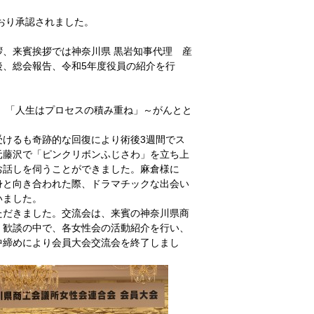
おり承認されました。
、来賓挨拶では神奈川県 黒岩知事代理 産
後、総会報告、令和5年度役員の紹介を行
、「人生はプロセスの積み重ね」～がんとと
受けるも奇跡的な回復により術後3週間でス
元藤沢で「ピンクリボンふじさわ」を立ち上
お話しを伺うことができました。麻倉様に
身と向き合われた際、ドラマチックな出会い
いました。
ただきました。交流会は、来賓の神奈川県商
、歓談の中で、各女性会の活動紹介を行い、
中締めにより会員大会交流会を終了しまし