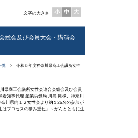
小
中
大
文字の大きさ
会総会及び会員大会・講演会
一覧
> 令和５年度神奈川県商工会議所女性
奈川県商工会議所女性会連合会総会及び会員
岩知事代理 産業労働局 川島 剛様、神奈川
奈川県内１２女性会より約１25名の参加が
生はプロセスの積み重ね」～がんとともに生