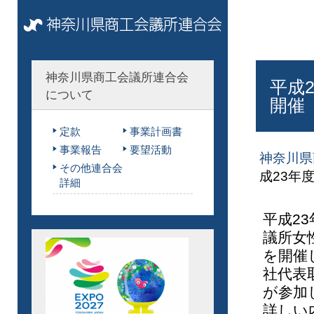
神奈川県商工会議所連合会
平成
について
開催
定款
事業計画書
事業報告
要望活動
神奈川県
その他連合会
成23年
詳細
平成2
議所女
を開催
社代表
が参加
詳しい