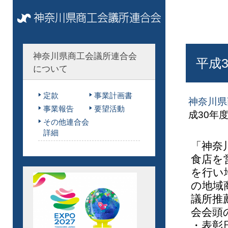
神奈川県商工会議所連合会
平成
について
定款
事業計画書
神奈川県
事業報告
要望活動
成30年
その他連合会
詳細
「神奈
食店を
を行い
の地域
議所推
会会頭
・表彰日