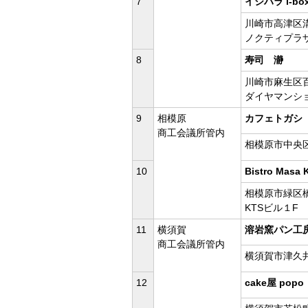
7
イシハラ i-bo
川崎市高津区溝口
ノクティプラ
8
寿司 瀞
川崎市麻生区百合
ダイヤマンショ
9
相模原
カフェトガシ
商工会議所管内
相模原市中央区中
10
Bistro Masa 
相模原市緑区橋本
KTSビル１F
11
横須賀
溶岩窯パン工
商工会議所管内
横須賀市津久井2
12
cake屋 popo