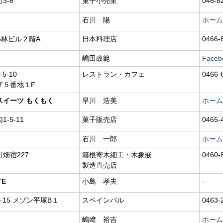
3-6
菓子小売業
046-8
石川 陽
ホーム
6林ビル２階A
日本料理店
0466-
嶋田政範
Faceb
5-10
レストラン・カフェ
0466-
ザ５番地１F
スイーツ もくもく
早川 浩美
ホーム
-5-11
菓子販売店
0465-
石川 一郎
ホーム
畑宿227
箱根寄木細工・木象嵌
0460-
製造直売店
TE
小島 孝夫
-
-15 メゾン平塚B１
スペインバル
0463-
嶋﨑 裕吉
ホーム