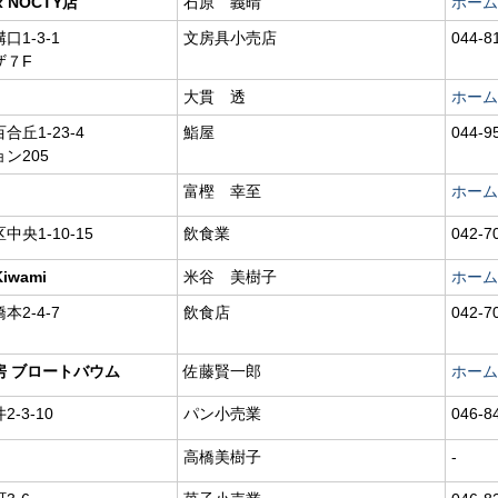
x NOCTY店
石原 義晴
ホーム
1-3-1
文房具小売店
044-8
ザ７F
大貫 透
ホーム
丘1-23-4
鮨屋
044-9
ン205
富樫 幸至
ホーム
央1-10-15
飲食業
042-7
Kiwami
米谷 美樹子
ホーム
2-4-7
飲食店
042-7
房 ブロートバウム
佐藤賢一郎
ホーム
-3-10
パン小売業
046-8
高橋美樹子
-