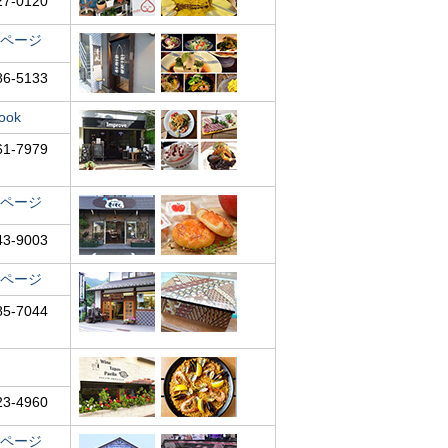
27-0120
ページ
86-5133
ook
61-7979
ページ
43-9003
ページ
85-7044
23-4960
ページ