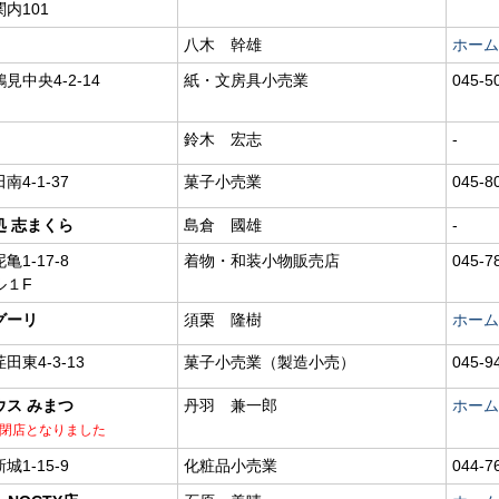
内101
八木 幹雄
ホーム
中央4-2-14
紙・文房具小売業
045-5
鈴木 宏志
-
4-1-37
菓子小売業
045-8
処 志まくら
島倉 國雄
-
1-17-8
着物・和装小物販売店
045-7
ル１F
グーリ
須栗 隆樹
ホーム
東4-3-13
菓子小売業（製造小売）
045-9
ウス みまつ
丹羽 兼一郎
ホーム
って閉店となりました
1-15-9
化粧品小売業
044-7