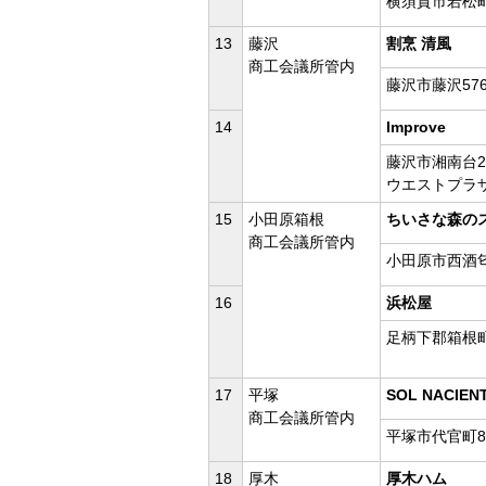
横須賀市若松町
13
藤沢
割烹 清風
商工会議所管内
藤沢市藤沢57
14
Improve
藤沢市湘南台2-
ウエストプラ
15
小田原箱根
ちいさな森の
商工会議所管内
小田原市西酒匂1
16
浜松屋
足柄下郡箱根町
17
平塚
SOL NACIEN
商工会議所管内
平塚市代官町8
18
厚木
厚木ハム