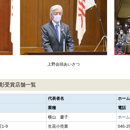
上野会頭あいさつ
彰受賞店舗一覧
）
代表者名
ホーム
業種
電話
横山 慶子
ホーム
1-9
生花小売業
045-2