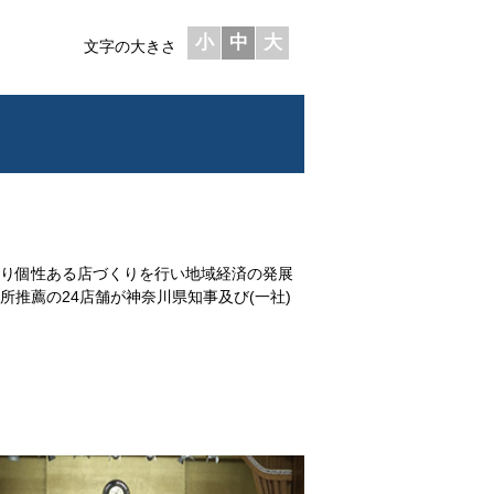
小
中
大
文字の大きさ
り個性ある店づくりを行い地域経済の発展
推薦の24店舗が神奈川県知事及び(一社)