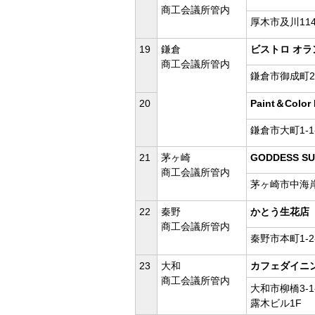
商工会議所管内
厚木市及川114
19
鎌倉
ビストロ オラ
商工会議所管内
鎌倉市御成町2-
20
Paint＆Color 
鎌倉市大町1-1-
21
茅ヶ崎
GODDESS SU
商工会議所管内
茅ヶ崎市中海岸3
22
秦野
かとう生花店
商工会議所管内
秦野市本町1-2-
23
大和
カフェダイニ
商工会議所管内
大和市柳橋3-1-
露木ビル1F