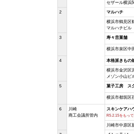
セザール横浜関
2
マルハチ
横浜市鶴見区鶴見
マルハチビル
3
寿々𠮷菓舗
横浜市泉区中田南
4
本格派きもの
横浜市金沢区泥亀
メゾン小山ビ
5
菓子工房 ス
横浜市都筑区荏田
6
川崎
スキンケアハ
商工会議所管内
R5.2.15をも
川崎市中原区新城