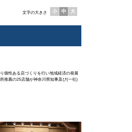
小
中
大
文字の大きさ
り個性ある店づくりを行い地域経済の発展
推薦の25店舗が神奈川県知事及び(一社)