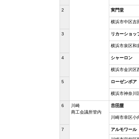
2
実門堂
横浜市中区吉
3
リカーショッ
横浜市泉区和泉
4
シャーロン
横浜市金沢区西柴
5
ローゼンボア
横浜市神奈川区
6
川崎
𠮷田屋
商工会議所管内
川崎市幸区小向
7
アルモワール