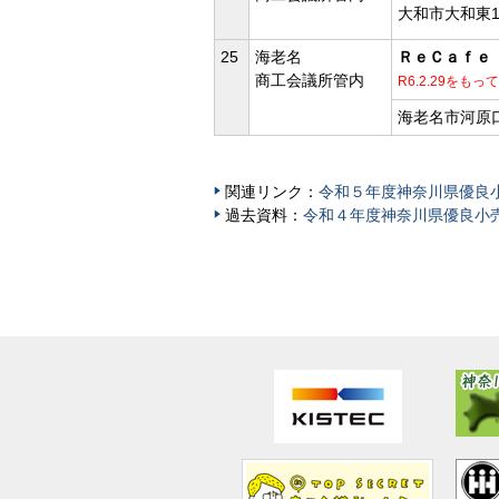
大和市大和東1-4
25
海老名
ＲｅＣａｆｅ
商工会議所管内
R6.2.29をも
海老名市河原口1
関連リンク：
令和５年度神奈川県優良
過去資料：
令和４年度神奈川県優良小