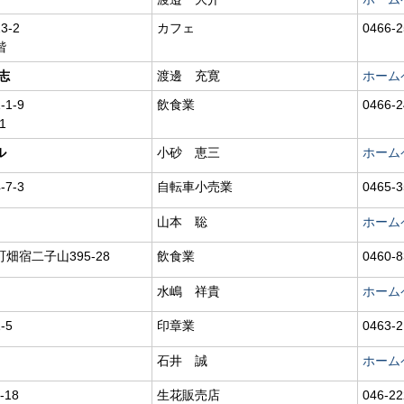
-2
カフェ
0466-2
階
志
渡邊 充寛
ホーム
1-9
飲食業
0466-2
1
ル
小砂 恵三
ホーム
7-3
自転車小売業
0465-3
山本 聡
ホーム
畑宿二子山395-28
飲食業
0460-8
水嶋 祥貴
ホーム
-5
印章業
0463-2
石井 誠
ホーム
-18
生花販売店
046-22