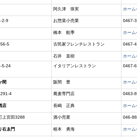
阿久津 珠実
ホーム
2-9
お惣菜小売業
0467-3
橋本 航季
ホーム
6-5
古民家フレンチレストラン
0467-4
石井 直樹
ホーム
5-24
イタリアンレストラン
0467-6
か間
阪間 豊
ホーム
91-4
蕎麦専門店
0463-8
酒店
長嶋 正典
ホーム
上宮田3288
酒小売業
046-88
り右ゑ門
根本 勇海
ホーム