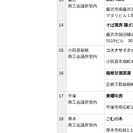
商工会議所管内
藤沢市南藤沢23
マタリビル１
14
そば酒房 陽ざ
藤沢市鵠沼橘1-
S119ビル 30
15
小田原箱根
コスナサイク
商工会議所管内
小田原市扇町4-
16
箱根甘酒茶屋
足柄下郡箱根町
17
平塚
東曜印房
商工会議所管内
平塚市明石町1
18
厚木
ごむの木
商工会議所管内
厚木市松枝1-1