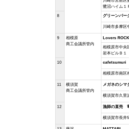
川崎市宮前区鷺沼
鷺沼ハイム１
8
グリーンパー
川崎市多摩区中野
9
相模原
Lovers RO
商工会議所管内
相模原市中央区
岩本ビルＢ１
10
cafetsumuri
相模原市南区相模
11
横須賀
メガネのシマ
商工会議所管内
横須賀市久里浜4
12
漁師の直売 
横須賀市長井5-
13
藤沢
MATTARI