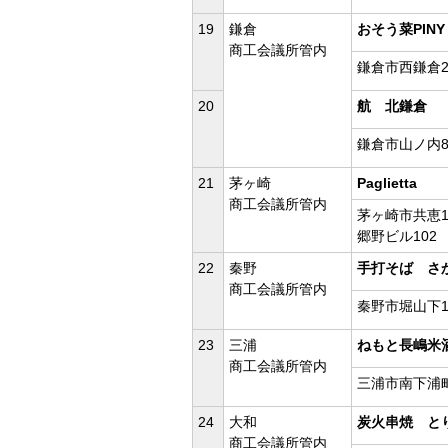
19
鎌倉
おそう菜PINY
商工会議所管内
鎌倉市西鎌倉2-
20
航 北鎌倉
鎌倉市山ノ内85
21
茅ヶ崎
Paglietta
商工会議所管内
茅ヶ崎市共恵1-
郷野ビル102
22
秦野
手打そば さ
商工会議所管内
秦野市堀山下12
23
三浦
ねもと長嶋米
商工会議所管内
三浦市南下浦町
24
大和
炭火串焼 と
商工会議所管内