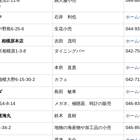
1-11-8
婦人服小売
044-88
Ｆ
ク
石井 利也
ホーム
島6-25-6
生花小売
044-93
CK 相模原本店
吉田 茂司
ホーム
相模原1-3-8
ダイニングバー
042-75
本所 直貴
ホーム
大野6-15-30-2
カフェ
042-71
ダ
島田 敏孝
ホーム
-8-14
メガネ、補聴器、時計の販売
046-83
竜海丸
鈴木 直樹
ホーム
34-2
地物の海産物や加工品の小売
046-85
渡邉 大介
ホーム