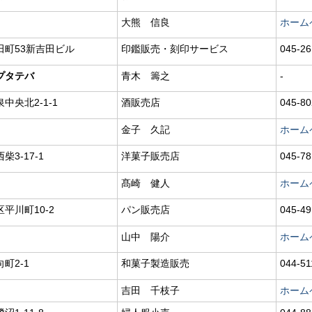
大熊 信良
ホーム
田町53新吉田ビル
印鑑販売・刻印サービス
045-26
プタテバ
青木 籌之
-
中央北2-1-1
酒販売店
045-80
金子 久記
ホーム
3-17-1
洋菓子販売店
045-78
髙崎 健人
ホーム
平川町10-2
パン販売店
045-49
山中 陽介
ホーム
町2-1
和菓子製造販売
044-51
吉田 千枝子
ホーム