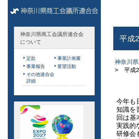
神奈川県商工会議所連合会
平成
について
定款
事業計画書
神奈川県
事業報告
要望活動
> 平成
その他連合会
詳細
今年も
知識を
回は基
実践的
研修会