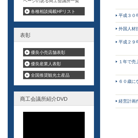
ページのある商工会議所一覧
各種相談掲載HPリスト
平成３０
外国人材
表彰
平成２９
優良小売店舗表彰
１年で売
優良産業人表彰
全国推奨観光土産品
６０歳に
商工会議所紹介DVD
経営計画