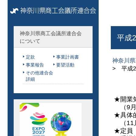
神奈川県商工会議所連合会
平成
について
定款
事業計画書
神奈川県
事業報告
要望活動
> 平成
その他連合会
詳細
★開業
（9月6
★具体
（11
★定員