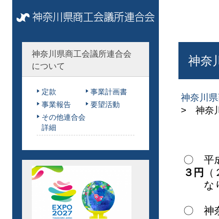
神奈川県商工会議所連合会
神奈
について
定款
事業計画書
神奈川県
事業報告
要望活動
> 神奈
その他連合会
詳細
〇 平
３円
（
なり
〇
神