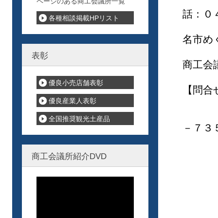
電話
ページのある商工会議所一覧
話：０
各種相談掲載HPリスト
住所
名市め
神
表彰
商工会
優良小売店舗表彰
【問合
優良産業人表彰
〒２
横浜
全国推奨観光土産品
－７３
又は
商工会議所紹介DVD