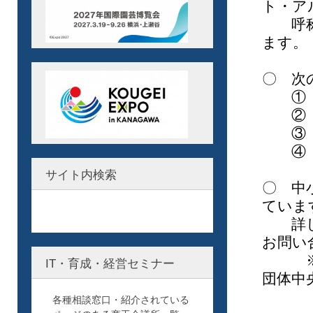
ト・ア
呼称の
ます。
〇 次
① 精
② 
③ １
④ 時
サイト内検索
〇 中
ていま
詳しく
お問い
※神奈
IT・育成・経営セミナー
団体中
【
各種相談窓口・紹介されている