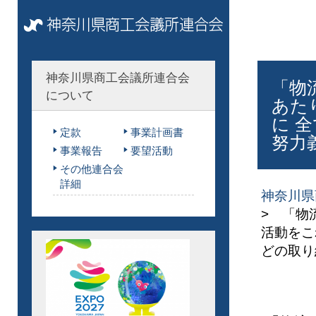
神奈川県商工会議所連合会
「物
について
あた
に 
定款
事業計画書
努力
事業報告
要望活動
その他連合会
詳細
神奈川県
> 「物
活動をこ
どの取り