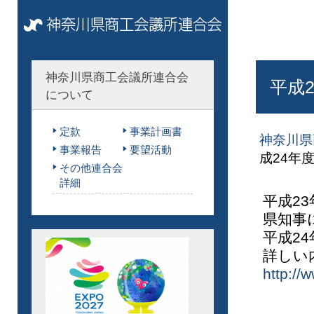
神奈川県商工会議所連合会
平成
について
定款
事業計画書
神奈川県
事業報告
要望活動
成24年
その他連合会
詳細
平成2
県知事
平成2
詳しい
http://