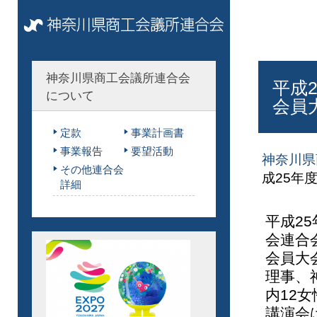
神奈川県商工会議所連合会
平成
について
会員
定款
事業計画書
事業報告
要望活動
神奈川県
その他連合会
成25年
詳細
平成2
会連合
会員大
理事、
内12
講演会