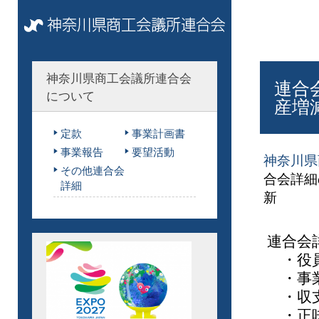
神奈川県商工会議所連合会
連合
について
産増
定款
事業計画書
事業報告
要望活動
神奈川県
その他連合会
合会詳細
詳細
新
連合会
・役
・事
・収
・正味