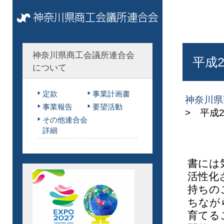
神奈川県商工会議所連合会
平成
について
定款
事業計画書
神奈川県
事業報告
要望活動
> 平成
その他連合会
詳細
書には
活性化
持ちの
ちなが
育てる