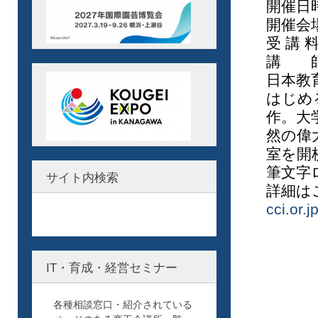
開催日時
開催会
受 講 
講 師
日本教
はじめ
作。大
然の偉
室を開
筆文字
サイト内検索
詳細
cci.or.
IT・育成・経営セミナー
各種相談窓口・紹介されている