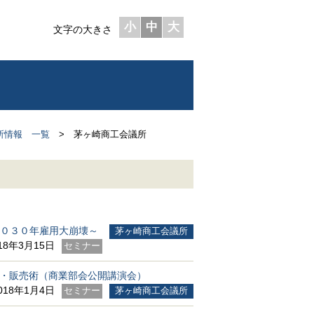
小
中
大
文字の大きさ
所情報 一覧
> 茅ヶ崎商工会議所
０３０年雇用大崩壊～
茅ヶ崎商工会議所
18年3月15日
セミナー
接客・販売術（商業部会公開講演会）
018年1月4日
セミナー
茅ヶ崎商工会議所