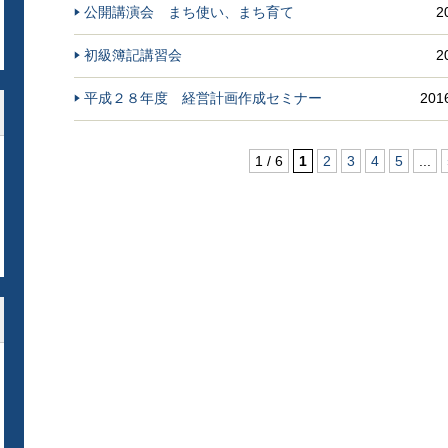
公開講演会 まち使い、まち育て
2
初級簿記講習会
2
平成２８年度 経営計画作成セミナー
20
1 / 6
1
2
3
4
5
...