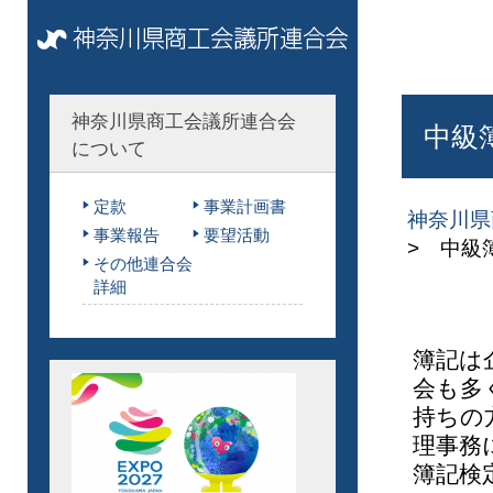
神奈川県商工会議所連合会
中級
について
定款
事業計画書
神奈川県
事業報告
要望活動
> 中級
その他連合会
詳細
簿記は
会も多
持ちの
理事務
簿記検