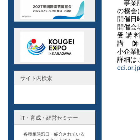
事業計
の機会
開催日
開催会
受 講
講 師
小企業
詳細
cci.or.
サイト内検索
IT・育成・経営セミナー
各種相談窓口・紹介されている