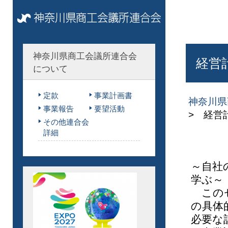
神奈川県商工会議所連合会
経営
について
定款
事業計画書
神奈川県
事業報告
要望活動
> 経営
その他連合会
詳細
～自社
学ぶ～
このセ
の具体
必要な