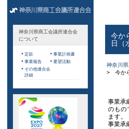
神奈川県商工会議所連合会
今か
について
日（
定款
事業計画書
事業報告
要望活動
神奈川県
その他連合会
> 今か
詳細
事業承
のもの
ます。
事業承