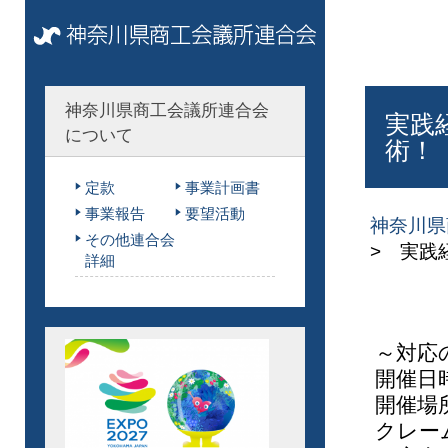
神奈川県商工会議所連合会
実践
について
術！
定款
事業計画書
事業報告
要望活動
神奈川県
その他連合会
> 実践
詳細
～対応
開催日
開催場
クレー