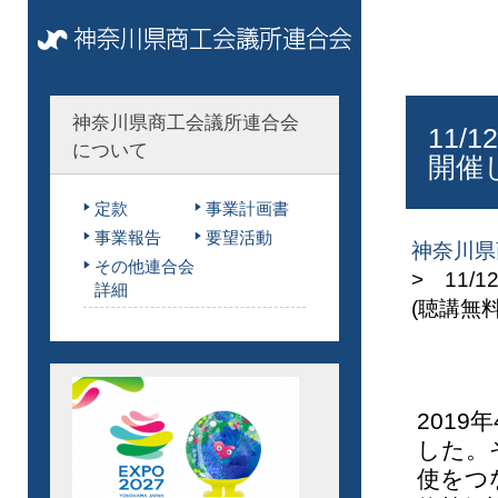
神奈川県商工会議所連合会
11/
について
開催
定款
事業計画書
事業報告
要望活動
神奈川県
その他連合会
> 11
詳細
(聴講無料
201
した。
使をつ