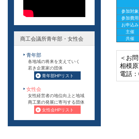
参加対象
参加費用
お申込み
主催
商工会議所青年部・女性会
共催
青年部
＜お問
各地域の将来を支えていく
相模原
若き企業家の団体
電話：04
青年部HPリスト
女性会
女性経営者の地位向上と地域
商工業の発展に寄与する団体
女性会HPリスト