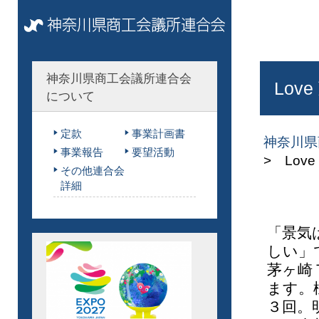
神奈川県商工会議所連合会
Lo
について
定款
事業計画書
神奈川県
事業報告
要望活動
> Lo
その他連合会
詳細
「景気
しい」
茅ヶ崎
ます。
３回。